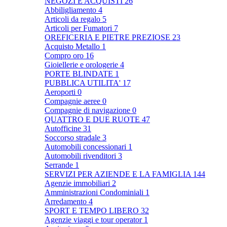
NEGOZI E ACQUISTI
26
Abbiligliamento
4
Articoli da regalo
5
Articoli per Fumatori
7
OREFICERIA E PIETRE PREZIOSE
23
Acquisto Metallo
1
Compro oro
16
Gioiellerie e orologerie
4
PORTE BLINDATE
1
PUBBLICA UTILITA'
17
Aeroporti
0
Compagnie aeree
0
Compagnie di navigazione
0
QUATTRO E DUE RUOTE
47
Autofficine
31
Soccorso stradale
3
Automobili concessionari
1
Automobili rivenditori
3
Serrande
1
SERVIZI PER AZIENDE E LA FAMIGLIA
144
Agenzie immobiliari
2
Amministrazioni Condominiali
1
Arredamento
4
SPORT E TEMPO LIBERO
32
Agenzie viaggi e tour operator
1