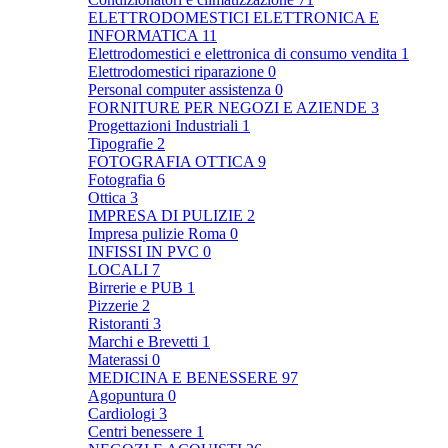
ELETTRODOMESTICI ELETTRONICA E
INFORMATICA
11
Elettrodomestici e elettronica di consumo vendita
1
Elettrodomestici riparazione
0
Personal computer assistenza
0
FORNITURE PER NEGOZI E AZIENDE
3
Progettazioni Industriali
1
Tipografie
2
FOTOGRAFIA OTTICA
9
Fotografia
6
Ottica
3
IMPRESA DI PULIZIE
2
Impresa pulizie Roma
0
INFISSI IN PVC
0
LOCALI
7
Birrerie e PUB
1
Pizzerie
2
Ristoranti
3
Marchi e Brevetti
1
Materassi
0
MEDICINA E BENESSERE
97
Agopuntura
0
Cardiologi
3
Centri benessere
1