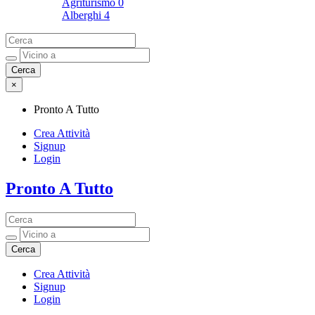
Agriturismo
0
Alberghi
4
×
Pronto A Tutto
Crea Attività
Signup
Login
Pronto A Tutto
Pronto A Tutto
Crea Attività
Signup
Login