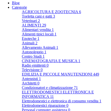
Blog
Categorie
AGRICOLTURA E ZOOTECNIA
6
Toeletta cani e gatti
3
Veterinari
2
ALIMENTI
29
Alimentari vendita
1
Alimenti tipici locali
1
Enoteche
1
Animali
2
Allevamento Animali
1
Autonoleggio
1
Centro Studi
1
CINEMATOGRAFIA E MUSICA
1
Radio emittenti
0
Televisione
0
EDILIZIA E PICCOLE MANUTENZIONI
449
Antennisti
1
Architetti
0
Condizionatori e climatizzazione
71
ELETTRODOMESTICI ELETTRONICA E
INFORMATICA
11
Elettrodomestici e elettronica di consumo vendita
1
Elettrodomestici riparazione
0
Personal computer assistenza
0