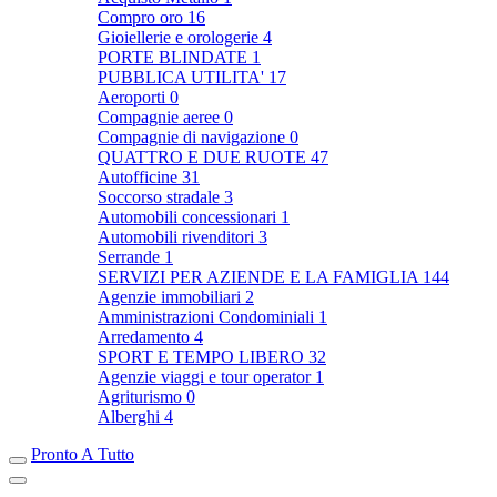
Compro oro
16
Gioiellerie e orologerie
4
PORTE BLINDATE
1
PUBBLICA UTILITA'
17
Aeroporti
0
Compagnie aeree
0
Compagnie di navigazione
0
QUATTRO E DUE RUOTE
47
Autofficine
31
Soccorso stradale
3
Automobili concessionari
1
Automobili rivenditori
3
Serrande
1
SERVIZI PER AZIENDE E LA FAMIGLIA
144
Agenzie immobiliari
2
Amministrazioni Condominiali
1
Arredamento
4
SPORT E TEMPO LIBERO
32
Agenzie viaggi e tour operator
1
Agriturismo
0
Alberghi
4
Pronto A Tutto