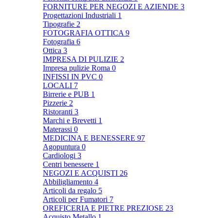
FORNITURE PER NEGOZI E AZIENDE
3
Progettazioni Industriali
1
Tipografie
2
FOTOGRAFIA OTTICA
9
Fotografia
6
Ottica
3
IMPRESA DI PULIZIE
2
Impresa pulizie Roma
0
INFISSI IN PVC
0
LOCALI
7
Birrerie e PUB
1
Pizzerie
2
Ristoranti
3
Marchi e Brevetti
1
Materassi
0
MEDICINA E BENESSERE
97
Agopuntura
0
Cardiologi
3
Centri benessere
1
NEGOZI E ACQUISTI
26
Abbiligliamento
4
Articoli da regalo
5
Articoli per Fumatori
7
OREFICERIA E PIETRE PREZIOSE
23
Acquisto Metallo
1