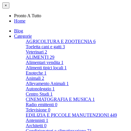
×
Pronto A Tutto
Home
Blog
Categorie
AGRICOLTURA E ZOOTECNIA
6
Toeletta cani e gatti
3
Veterinari
2
ALIMENTI
29
Alimentari vendita
1
Alimenti tipici locali
1
Enoteche
1
Animali
2
Allevamento Animali
1
Autonoleggio
1
Centro Studi
1
CINEMATOGRAFIA E MUSICA
1
Radio emittenti
0
Televisione
0
EDILIZIA E PICCOLE MANUTENZIONI
449
Antennisti
1
Architetti
0
Condizionatori e climatizzazione
71