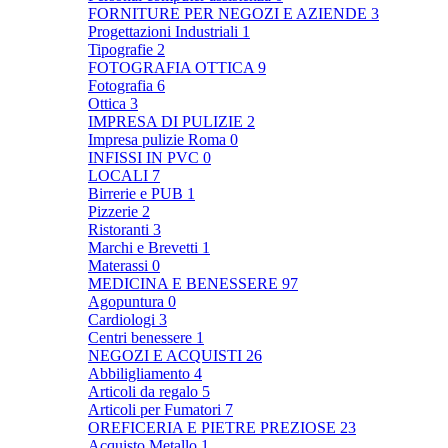
FORNITURE PER NEGOZI E AZIENDE
3
Progettazioni Industriali
1
Tipografie
2
FOTOGRAFIA OTTICA
9
Fotografia
6
Ottica
3
IMPRESA DI PULIZIE
2
Impresa pulizie Roma
0
INFISSI IN PVC
0
LOCALI
7
Birrerie e PUB
1
Pizzerie
2
Ristoranti
3
Marchi e Brevetti
1
Materassi
0
MEDICINA E BENESSERE
97
Agopuntura
0
Cardiologi
3
Centri benessere
1
NEGOZI E ACQUISTI
26
Abbiligliamento
4
Articoli da regalo
5
Articoli per Fumatori
7
OREFICERIA E PIETRE PREZIOSE
23
Acquisto Metallo
1