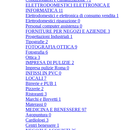
ELETTRODOMESTICI ELETTRONICA E
INFORMATICA
11
Elettrodomestici e elettronica di consumo vendita
1
Elettrodomestici riparazione
0
Personal computer assistenza
0
FORNITURE PER NEGOZI E AZIENDE
3
Progettazioni Industriali
1
Tipografie
2
FOTOGRAFIA OTTICA
9
Fotografia
6
Ottica
3
IMPRESA DI PULIZIE
2
Impresa pulizie Roma
0
INFISSI IN PVC
0
LOCALI
7
Birrerie e PUB
1
Pizzerie
2
Ristoranti
3
Marchi e Brevetti
1
Materassi
0
MEDICINA E BENESSERE
97
Agopuntura
0
Cardiologi
3
Centri benessere
1