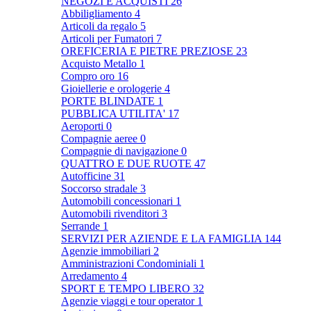
NEGOZI E ACQUISTI
26
Abbiligliamento
4
Articoli da regalo
5
Articoli per Fumatori
7
OREFICERIA E PIETRE PREZIOSE
23
Acquisto Metallo
1
Compro oro
16
Gioiellerie e orologerie
4
PORTE BLINDATE
1
PUBBLICA UTILITA'
17
Aeroporti
0
Compagnie aeree
0
Compagnie di navigazione
0
QUATTRO E DUE RUOTE
47
Autofficine
31
Soccorso stradale
3
Automobili concessionari
1
Automobili rivenditori
3
Serrande
1
SERVIZI PER AZIENDE E LA FAMIGLIA
144
Agenzie immobiliari
2
Amministrazioni Condominiali
1
Arredamento
4
SPORT E TEMPO LIBERO
32
Agenzie viaggi e tour operator
1