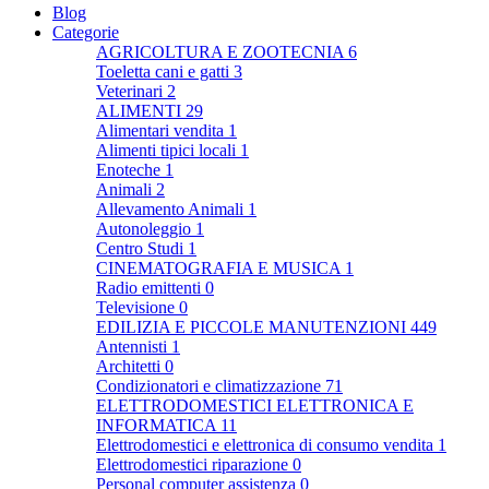
Blog
Categorie
AGRICOLTURA E ZOOTECNIA
6
Toeletta cani e gatti
3
Veterinari
2
ALIMENTI
29
Alimentari vendita
1
Alimenti tipici locali
1
Enoteche
1
Animali
2
Allevamento Animali
1
Autonoleggio
1
Centro Studi
1
CINEMATOGRAFIA E MUSICA
1
Radio emittenti
0
Televisione
0
EDILIZIA E PICCOLE MANUTENZIONI
449
Antennisti
1
Architetti
0
Condizionatori e climatizzazione
71
ELETTRODOMESTICI ELETTRONICA E
INFORMATICA
11
Elettrodomestici e elettronica di consumo vendita
1
Elettrodomestici riparazione
0
Personal computer assistenza
0