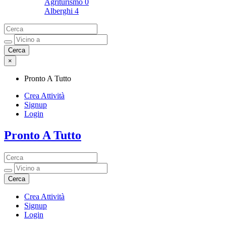
Agriturismo
0
Alberghi
4
×
Pronto A Tutto
Crea Attività
Signup
Login
Pronto A Tutto
Pronto A Tutto
Crea Attività
Signup
Login