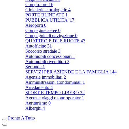
Compro oro
16
Gioiellerie e orologerie
4
PORTE BLINDATE
1
PUBBLICA UTILITA'
17
Aeroporti
0
Compagnie aeree
0
Compagnie di navigazione
0
QUATTRO E DUE RUOTE
47
Autofficine
31
Soccorso stradale
3
Automobili concessionari
1
Automobili rivenditori
3
Serrande
1
SERVIZI PER AZIENDE E LA FAMIGLIA
144
Agenzie immobiliari
2
Amministrazioni Condominiali
1
Arredamento
4
SPORT E TEMPO LIBERO
32
Agenzie viaggi e tour operator
1
Agriturismo
0
Alberghi
4
Pronto A Tutto