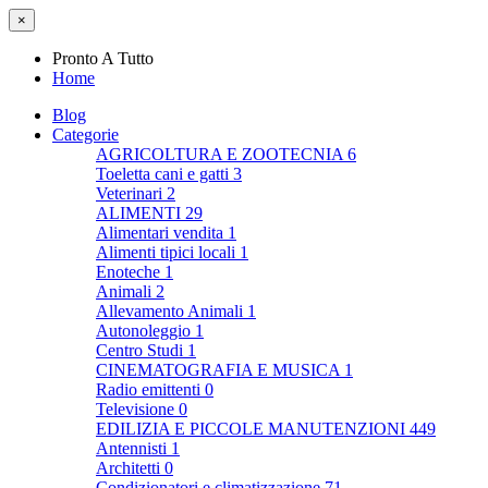
×
Pronto A Tutto
Home
Blog
Categorie
AGRICOLTURA E ZOOTECNIA
6
Toeletta cani e gatti
3
Veterinari
2
ALIMENTI
29
Alimentari vendita
1
Alimenti tipici locali
1
Enoteche
1
Animali
2
Allevamento Animali
1
Autonoleggio
1
Centro Studi
1
CINEMATOGRAFIA E MUSICA
1
Radio emittenti
0
Televisione
0
EDILIZIA E PICCOLE MANUTENZIONI
449
Antennisti
1
Architetti
0
Condizionatori e climatizzazione
71