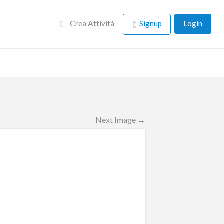
Crea Attività
Signup
Login
Next Image →