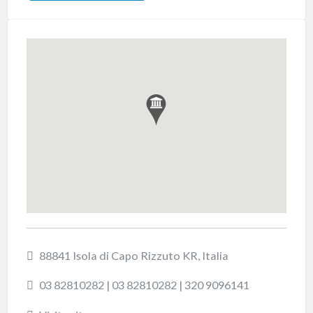
88841 Isola di Capo Rizzuto KR, Italia
03 82810282 | 03 82810282 | 320 9096141