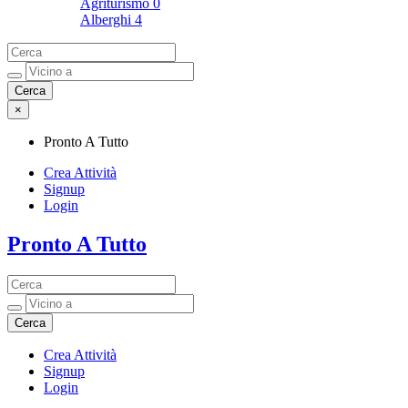
Agriturismo
0
Alberghi
4
×
Pronto A Tutto
Crea Attività
Signup
Login
Pronto A Tutto
Pronto A Tutto
Crea Attività
Signup
Login