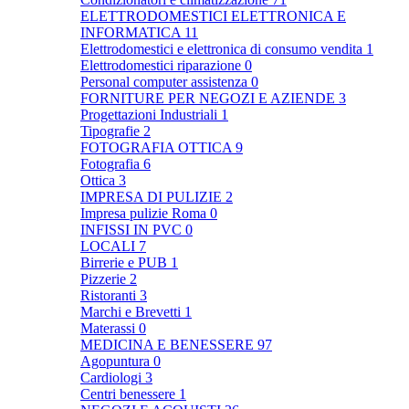
ELETTRODOMESTICI ELETTRONICA E
INFORMATICA
11
Elettrodomestici e elettronica di consumo vendita
1
Elettrodomestici riparazione
0
Personal computer assistenza
0
FORNITURE PER NEGOZI E AZIENDE
3
Progettazioni Industriali
1
Tipografie
2
FOTOGRAFIA OTTICA
9
Fotografia
6
Ottica
3
IMPRESA DI PULIZIE
2
Impresa pulizie Roma
0
INFISSI IN PVC
0
LOCALI
7
Birrerie e PUB
1
Pizzerie
2
Ristoranti
3
Marchi e Brevetti
1
Materassi
0
MEDICINA E BENESSERE
97
Agopuntura
0
Cardiologi
3
Centri benessere
1