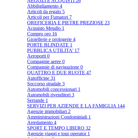
NEGOZI E ACQUISTI
26
Abbiligliamento
4
Articoli da regalo
5
Articoli per Fumatori
7
OREFICERIA E PIETRE PREZIOSE
23
Acquisto Metallo
1
Compro oro
16
Gioiellerie e orologerie
4
PORTE BLINDATE
1
PUBBLICA UTILITA'
17
Aeroporti
0
Compagnie aeree
0
Compagnie di navigazione
0
QUATTRO E DUE RUOTE
47
Autofficine
31
Soccorso stradale
3
Automobili concessionari
1
Automobili rivenditori
3
Serrande
1
SERVIZI PER AZIENDE E LA FAMIGLIA
144
Agenzie immobiliari
2
Amministrazioni Condominiali
1
Arredamento
4
SPORT E TEMPO LIBERO
32
Agenzie viaggi e tour operator
1