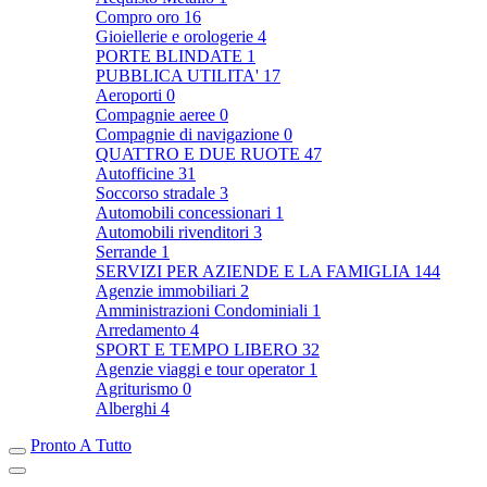
Compro oro
16
Gioiellerie e orologerie
4
PORTE BLINDATE
1
PUBBLICA UTILITA'
17
Aeroporti
0
Compagnie aeree
0
Compagnie di navigazione
0
QUATTRO E DUE RUOTE
47
Autofficine
31
Soccorso stradale
3
Automobili concessionari
1
Automobili rivenditori
3
Serrande
1
SERVIZI PER AZIENDE E LA FAMIGLIA
144
Agenzie immobiliari
2
Amministrazioni Condominiali
1
Arredamento
4
SPORT E TEMPO LIBERO
32
Agenzie viaggi e tour operator
1
Agriturismo
0
Alberghi
4
Pronto A Tutto