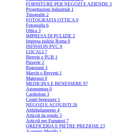
FORNITURE PER NEGOZI E AZIENDE
3
Progettazioni Industriali
1
Tipografie
2
FOTOGRAFIA OTTICA
9
Fotografia
6
Ottica
3
IMPRESA DI PULIZIE
2
Impresa pulizie Roma
0
INFISSI IN PVC
0
LOCALI
7
Birrerie e PUB
1
Pizzerie
2
Ristoranti
3
Marchi e Brevetti
1
Materassi
0
MEDICINA E BENESSERE
97
Agopuntura
0
Cardiologi
3
Centri benessere
1
NEGOZI E ACQUISTI
26
Abbiligliamento
4
Articoli da regalo
5
Articoli per Fumatori
7
OREFICERIA E PIETRE PREZIOSE
23
Acquisto Metallo
1