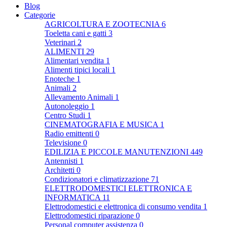
Blog
Categorie
AGRICOLTURA E ZOOTECNIA
6
Toeletta cani e gatti
3
Veterinari
2
ALIMENTI
29
Alimentari vendita
1
Alimenti tipici locali
1
Enoteche
1
Animali
2
Allevamento Animali
1
Autonoleggio
1
Centro Studi
1
CINEMATOGRAFIA E MUSICA
1
Radio emittenti
0
Televisione
0
EDILIZIA E PICCOLE MANUTENZIONI
449
Antennisti
1
Architetti
0
Condizionatori e climatizzazione
71
ELETTRODOMESTICI ELETTRONICA E
INFORMATICA
11
Elettrodomestici e elettronica di consumo vendita
1
Elettrodomestici riparazione
0
Personal computer assistenza
0