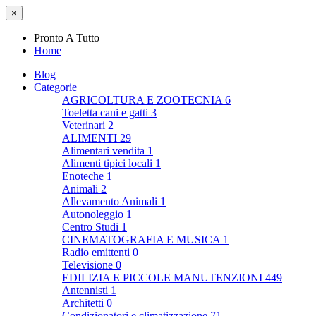
×
Pronto A Tutto
Home
Blog
Categorie
AGRICOLTURA E ZOOTECNIA
6
Toeletta cani e gatti
3
Veterinari
2
ALIMENTI
29
Alimentari vendita
1
Alimenti tipici locali
1
Enoteche
1
Animali
2
Allevamento Animali
1
Autonoleggio
1
Centro Studi
1
CINEMATOGRAFIA E MUSICA
1
Radio emittenti
0
Televisione
0
EDILIZIA E PICCOLE MANUTENZIONI
449
Antennisti
1
Architetti
0
Condizionatori e climatizzazione
71