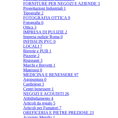
FORNITURE PER NEGOZI E AZIENDE
3
Progettazioni Industriali
1
Tipografie
2
FOTOGRAFIA OTTICA
9
Fotografia
6
Ottica
3
IMPRESA DI PULIZIE
2
Impresa pulizie Roma
0
INFISSI IN PVC
0
LOCALI
7
Birrerie e PUB
1
Pizzerie
2
Ristoranti
3
Marchi e Brevetti
1
Materassi
0
MEDICINA E BENESSERE
97
Agopuntura
0
Cardiologi
3
Centri benessere
1
NEGOZI E ACQUISTI
26
Abbiligliamento
4
Articoli da regalo
5
Articoli per Fumatori
7
OREFICERIA E PIETRE PREZIOSE
23
Acquisto Metallo
1