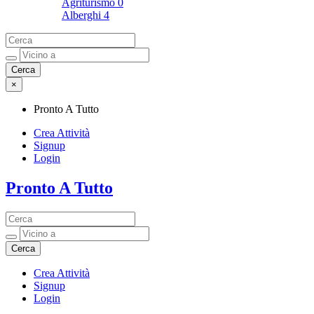
Agriturismo
0
Alberghi
4
×
Pronto A Tutto
Crea Attività
Signup
Login
Pronto A Tutto
Pronto A Tutto
Crea Attività
Signup
Login