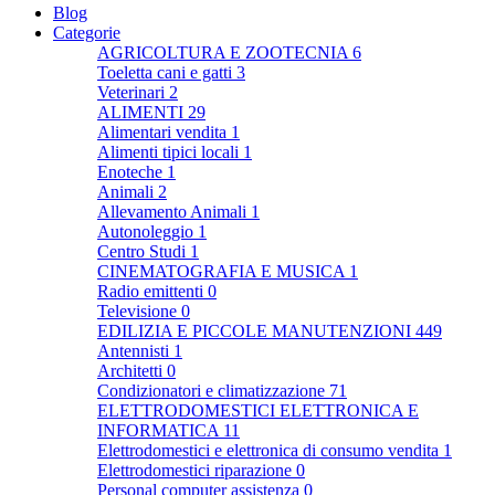
Blog
Categorie
AGRICOLTURA E ZOOTECNIA
6
Toeletta cani e gatti
3
Veterinari
2
ALIMENTI
29
Alimentari vendita
1
Alimenti tipici locali
1
Enoteche
1
Animali
2
Allevamento Animali
1
Autonoleggio
1
Centro Studi
1
CINEMATOGRAFIA E MUSICA
1
Radio emittenti
0
Televisione
0
EDILIZIA E PICCOLE MANUTENZIONI
449
Antennisti
1
Architetti
0
Condizionatori e climatizzazione
71
ELETTRODOMESTICI ELETTRONICA E
INFORMATICA
11
Elettrodomestici e elettronica di consumo vendita
1
Elettrodomestici riparazione
0
Personal computer assistenza
0