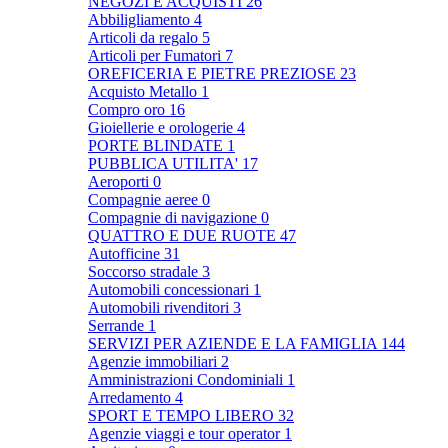
NEGOZI E ACQUISTI
26
Abbiligliamento
4
Articoli da regalo
5
Articoli per Fumatori
7
OREFICERIA E PIETRE PREZIOSE
23
Acquisto Metallo
1
Compro oro
16
Gioiellerie e orologerie
4
PORTE BLINDATE
1
PUBBLICA UTILITA'
17
Aeroporti
0
Compagnie aeree
0
Compagnie di navigazione
0
QUATTRO E DUE RUOTE
47
Autofficine
31
Soccorso stradale
3
Automobili concessionari
1
Automobili rivenditori
3
Serrande
1
SERVIZI PER AZIENDE E LA FAMIGLIA
144
Agenzie immobiliari
2
Amministrazioni Condominiali
1
Arredamento
4
SPORT E TEMPO LIBERO
32
Agenzie viaggi e tour operator
1