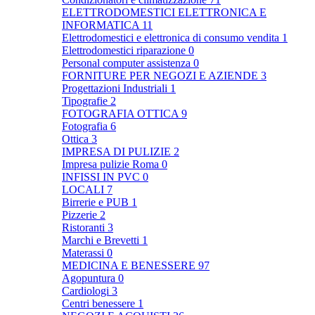
ELETTRODOMESTICI ELETTRONICA E
INFORMATICA
11
Elettrodomestici e elettronica di consumo vendita
1
Elettrodomestici riparazione
0
Personal computer assistenza
0
FORNITURE PER NEGOZI E AZIENDE
3
Progettazioni Industriali
1
Tipografie
2
FOTOGRAFIA OTTICA
9
Fotografia
6
Ottica
3
IMPRESA DI PULIZIE
2
Impresa pulizie Roma
0
INFISSI IN PVC
0
LOCALI
7
Birrerie e PUB
1
Pizzerie
2
Ristoranti
3
Marchi e Brevetti
1
Materassi
0
MEDICINA E BENESSERE
97
Agopuntura
0
Cardiologi
3
Centri benessere
1