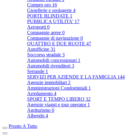
Compro oro
16
Gioiellerie e orologerie
4
PORTE BLINDATE
1
PUBBLICA UTILITA'
17
Aeroporti
0
Compagnie aeree
0
Compagnie di navigazione
0
QUATTRO E DUE RUOTE
47
Autofficine
31
Soccorso stradale
3
Automobili concessionari
1
Automobili rivenditori
3
Serrande
1
SERVIZI PER AZIENDE E LA FAMIGLIA
144
Agenzie immobiliari
2
Amministrazioni Condominiali
1
Arredamento
4
SPORT E TEMPO LIBERO
32
Agenzie viaggi e tour operator
1
Agriturismo
0
Alberghi
4
Pronto A Tutto