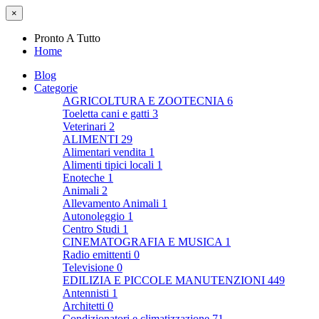
×
Pronto A Tutto
Home
Blog
Categorie
AGRICOLTURA E ZOOTECNIA
6
Toeletta cani e gatti
3
Veterinari
2
ALIMENTI
29
Alimentari vendita
1
Alimenti tipici locali
1
Enoteche
1
Animali
2
Allevamento Animali
1
Autonoleggio
1
Centro Studi
1
CINEMATOGRAFIA E MUSICA
1
Radio emittenti
0
Televisione
0
EDILIZIA E PICCOLE MANUTENZIONI
449
Antennisti
1
Architetti
0
Condizionatori e climatizzazione
71