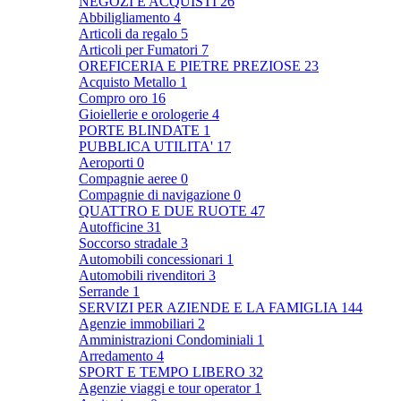
NEGOZI E ACQUISTI
26
Abbiligliamento
4
Articoli da regalo
5
Articoli per Fumatori
7
OREFICERIA E PIETRE PREZIOSE
23
Acquisto Metallo
1
Compro oro
16
Gioiellerie e orologerie
4
PORTE BLINDATE
1
PUBBLICA UTILITA'
17
Aeroporti
0
Compagnie aeree
0
Compagnie di navigazione
0
QUATTRO E DUE RUOTE
47
Autofficine
31
Soccorso stradale
3
Automobili concessionari
1
Automobili rivenditori
3
Serrande
1
SERVIZI PER AZIENDE E LA FAMIGLIA
144
Agenzie immobiliari
2
Amministrazioni Condominiali
1
Arredamento
4
SPORT E TEMPO LIBERO
32
Agenzie viaggi e tour operator
1