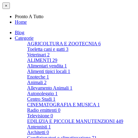
×
Pronto A Tutto
Home
Blog
Categorie
AGRICOLTURA E ZOOTECNIA
6
Toeletta cani e gatti
3
Veterinari
2
ALIMENTI
29
Alimentari vendita
1
Alimenti tipici locali
1
Enoteche
1
Animali
2
Allevamento Animali
1
Autonoleggio
1
Centro Studi
1
CINEMATOGRAFIA E MUSICA
1
Radio emittenti
0
Televisione
0
EDILIZIA E PICCOLE MANUTENZIONI
449
Antennisti
1
Architetti
0
Condizionatori e climatizzazione
71