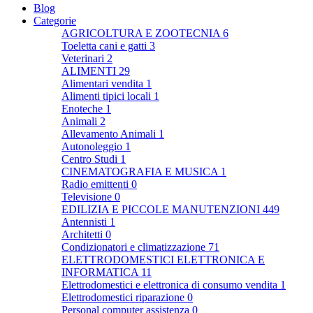
Blog
Categorie
AGRICOLTURA E ZOOTECNIA
6
Toeletta cani e gatti
3
Veterinari
2
ALIMENTI
29
Alimentari vendita
1
Alimenti tipici locali
1
Enoteche
1
Animali
2
Allevamento Animali
1
Autonoleggio
1
Centro Studi
1
CINEMATOGRAFIA E MUSICA
1
Radio emittenti
0
Televisione
0
EDILIZIA E PICCOLE MANUTENZIONI
449
Antennisti
1
Architetti
0
Condizionatori e climatizzazione
71
ELETTRODOMESTICI ELETTRONICA E
INFORMATICA
11
Elettrodomestici e elettronica di consumo vendita
1
Elettrodomestici riparazione
0
Personal computer assistenza
0