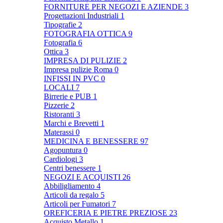
FORNITURE PER NEGOZI E AZIENDE
3
Progettazioni Industriali
1
Tipografie
2
FOTOGRAFIA OTTICA
9
Fotografia
6
Ottica
3
IMPRESA DI PULIZIE
2
Impresa pulizie Roma
0
INFISSI IN PVC
0
LOCALI
7
Birrerie e PUB
1
Pizzerie
2
Ristoranti
3
Marchi e Brevetti
1
Materassi
0
MEDICINA E BENESSERE
97
Agopuntura
0
Cardiologi
3
Centri benessere
1
NEGOZI E ACQUISTI
26
Abbiligliamento
4
Articoli da regalo
5
Articoli per Fumatori
7
OREFICERIA E PIETRE PREZIOSE
23
Acquisto Metallo
1