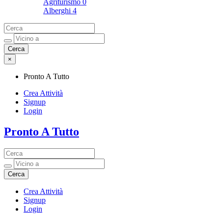
Agriturismo
0
Alberghi
4
×
Pronto A Tutto
Crea Attività
Signup
Login
Pronto A Tutto
Pronto A Tutto
Crea Attività
Signup
Login