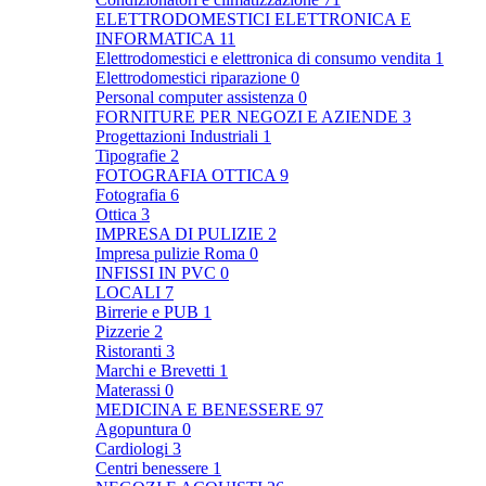
ELETTRODOMESTICI ELETTRONICA E
INFORMATICA
11
Elettrodomestici e elettronica di consumo vendita
1
Elettrodomestici riparazione
0
Personal computer assistenza
0
FORNITURE PER NEGOZI E AZIENDE
3
Progettazioni Industriali
1
Tipografie
2
FOTOGRAFIA OTTICA
9
Fotografia
6
Ottica
3
IMPRESA DI PULIZIE
2
Impresa pulizie Roma
0
INFISSI IN PVC
0
LOCALI
7
Birrerie e PUB
1
Pizzerie
2
Ristoranti
3
Marchi e Brevetti
1
Materassi
0
MEDICINA E BENESSERE
97
Agopuntura
0
Cardiologi
3
Centri benessere
1