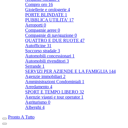
Compro oro
16
Gioiellerie e orologerie
4
PORTE BLINDATE
1
PUBBLICA UTILITA'
17
Aeroporti
0
Compagnie aeree
0
Compagnie di navigazione
0
QUATTRO E DUE RUOTE
47
Autofficine
31
Soccorso stradale
3
Automobili concessionari
1
Automobili rivenditori
3
Serrande
1
SERVIZI PER AZIENDE E LA FAMIGLIA
144
Agenzie immobiliari
2
Amministrazioni Condominiali
1
Arredamento
4
SPORT E TEMPO LIBERO
32
Agenzie viaggi e tour operator
1
Agriturismo
0
Alberghi
4
Pronto A Tutto