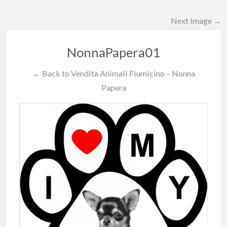
Next Image →
NonnaPapera01
← Back to Vendita Animali Fiumicino – Nonna
Papera