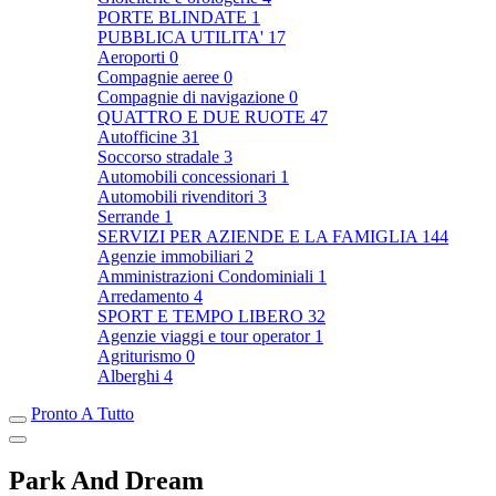
PORTE BLINDATE
1
PUBBLICA UTILITA'
17
Aeroporti
0
Compagnie aeree
0
Compagnie di navigazione
0
QUATTRO E DUE RUOTE
47
Autofficine
31
Soccorso stradale
3
Automobili concessionari
1
Automobili rivenditori
3
Serrande
1
SERVIZI PER AZIENDE E LA FAMIGLIA
144
Agenzie immobiliari
2
Amministrazioni Condominiali
1
Arredamento
4
SPORT E TEMPO LIBERO
32
Agenzie viaggi e tour operator
1
Agriturismo
0
Alberghi
4
Pronto A Tutto
Park And Dream