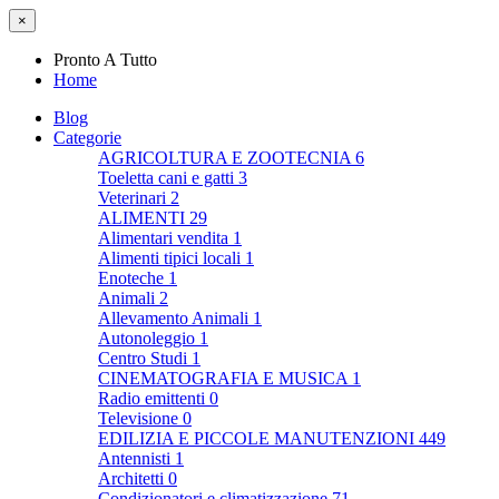
×
Pronto A Tutto
Home
Blog
Categorie
AGRICOLTURA E ZOOTECNIA
6
Toeletta cani e gatti
3
Veterinari
2
ALIMENTI
29
Alimentari vendita
1
Alimenti tipici locali
1
Enoteche
1
Animali
2
Allevamento Animali
1
Autonoleggio
1
Centro Studi
1
CINEMATOGRAFIA E MUSICA
1
Radio emittenti
0
Televisione
0
EDILIZIA E PICCOLE MANUTENZIONI
449
Antennisti
1
Architetti
0
Condizionatori e climatizzazione
71