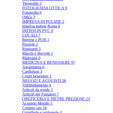
Tipografie
2
FOTOGRAFIA OTTICA
9
Fotografia
6
Ottica
3
IMPRESA DI PULIZIE
2
Impresa pulizie Roma
0
INFISSI IN PVC
0
LOCALI
7
Birrerie e PUB
1
Pizzerie
2
Ristoranti
3
Marchi e Brevetti
1
Materassi
0
MEDICINA E BENESSERE
97
Agopuntura
0
Cardiologi
3
Centri benessere
1
NEGOZI E ACQUISTI
26
Abbiligliamento
4
Articoli da regalo
5
Articoli per Fumatori
7
OREFICERIA E PIETRE PREZIOSE
23
Acquisto Metallo
1
Compro oro
16
Gioiellerie e orologerie
4