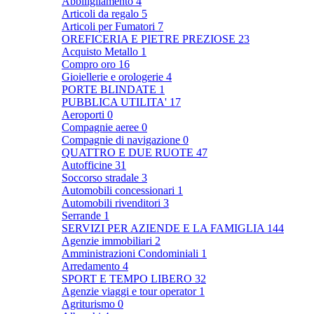
Abbiligliamento
4
Articoli da regalo
5
Articoli per Fumatori
7
OREFICERIA E PIETRE PREZIOSE
23
Acquisto Metallo
1
Compro oro
16
Gioiellerie e orologerie
4
PORTE BLINDATE
1
PUBBLICA UTILITA'
17
Aeroporti
0
Compagnie aeree
0
Compagnie di navigazione
0
QUATTRO E DUE RUOTE
47
Autofficine
31
Soccorso stradale
3
Automobili concessionari
1
Automobili rivenditori
3
Serrande
1
SERVIZI PER AZIENDE E LA FAMIGLIA
144
Agenzie immobiliari
2
Amministrazioni Condominiali
1
Arredamento
4
SPORT E TEMPO LIBERO
32
Agenzie viaggi e tour operator
1
Agriturismo
0