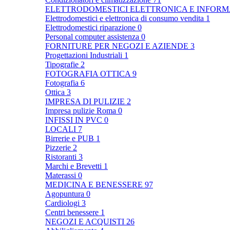
ELETTRODOMESTICI ELETTRONICA E INFOR
Elettrodomestici e elettronica di consumo vendita
1
Elettrodomestici riparazione
0
Personal computer assistenza
0
FORNITURE PER NEGOZI E AZIENDE
3
Progettazioni Industriali
1
Tipografie
2
FOTOGRAFIA OTTICA
9
Fotografia
6
Ottica
3
IMPRESA DI PULIZIE
2
Impresa pulizie Roma
0
INFISSI IN PVC
0
LOCALI
7
Birrerie e PUB
1
Pizzerie
2
Ristoranti
3
Marchi e Brevetti
1
Materassi
0
MEDICINA E BENESSERE
97
Agopuntura
0
Cardiologi
3
Centri benessere
1
NEGOZI E ACQUISTI
26