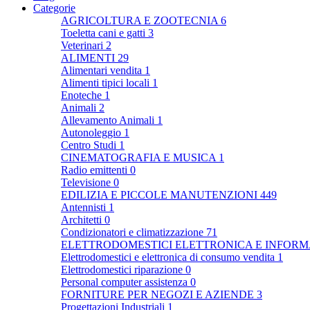
Categorie
AGRICOLTURA E ZOOTECNIA
6
Toeletta cani e gatti
3
Veterinari
2
ALIMENTI
29
Alimentari vendita
1
Alimenti tipici locali
1
Enoteche
1
Animali
2
Allevamento Animali
1
Autonoleggio
1
Centro Studi
1
CINEMATOGRAFIA E MUSICA
1
Radio emittenti
0
Televisione
0
EDILIZIA E PICCOLE MANUTENZIONI
449
Antennisti
1
Architetti
0
Condizionatori e climatizzazione
71
ELETTRODOMESTICI ELETTRONICA E INFOR
Elettrodomestici e elettronica di consumo vendita
1
Elettrodomestici riparazione
0
Personal computer assistenza
0
FORNITURE PER NEGOZI E AZIENDE
3
Progettazioni Industriali
1